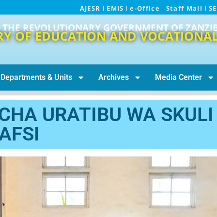
AJESR
EMIS
e-Office
Staff Mail
S
THE REVOLUTIONARY GOVERNMENT OF ZANZI
RY OF EDUCATION AND VOCATIONAL
Departments & Units
Archives
Media Center
 CHA URATIBU WA SKULI
AFSI