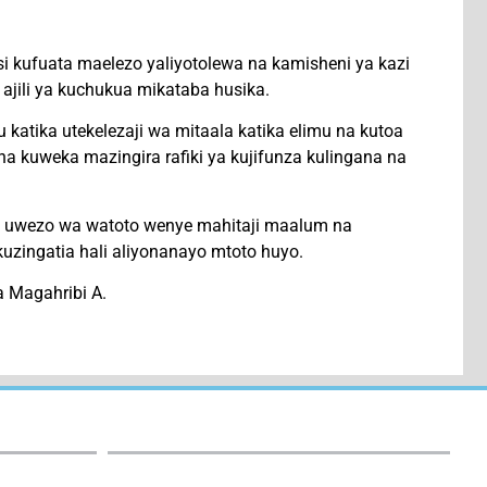
 kufuata maelezo yaliyotolewa na kamisheni ya kazi
ajili ya kuchukua mikataba husika.
atika utekelezaji wa mitaala katika elimu na kutoa
kuweka mazingira rafiki ya kujifunza kulingana na
a uwezo wa watoto wenye mahitaji maalum na
uzingatia hali aliyonanayo mtoto huyo.
a Magahribi A.
e-Services: