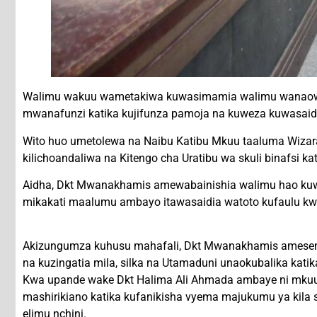
Walimu wakuu wametakiwa kuwasimamia walimu wanaowaon
mwanafunzi katika kujifunza pamoja na kuweza kuwasaidia 
Wito huo umetolewa na Naibu Katibu Mkuu taaluma Wizara
kilichoandaliwa na Kitengo cha Uratibu wa skuli binafsi 
Aidha, Dkt Mwanakhamis amewabainishia walimu hao kuwa
mikakati maalumu ambayo itawasaidia watoto kufaulu k
Akizungumza kuhusu mahafali, Dkt Mwanakhamis amesema 
na kuzingatia mila, silka na Utamaduni unaokubalika katika
Kwa upande wake Dkt Halima Ali Ahmada ambaye ni mkuu m
mashirikiano katika kufanikisha vyema majukumu ya kila
elimu nchini.