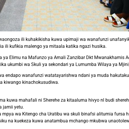
goza ili kuhakikisha kuwa upimaji wa wanafunzi unafanyika
ili kufikia malengo ya mitaala katika ngazi husika.
 ya Elimu na Mafunzo ya Amali Zanzibar Dkt Mwanakhamis Ada
katika ukumbi wa Skuli ya sekondari ya Lumumba Wilaya ya Mjin
 endapo wanafunzi watatayarishwa ndani ya muda hakutakuwa 
wa kiwango kinachokusudiwa.
kuwa mahafali ni Sherehe za kitaaluma hivyo nl budi shere
 jamii yetu.
pya wa Kitengo cha Uratibu wa skuli binafsi alitumia fursa
 siku na kuekeza kuwa anatambua mchango mkubwa unaotolewa 