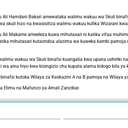
 Ali Hamdani Bakari amewataka walimu wakuu wa Skuli binafsi
wa skuli hizo na kwasisitiza walimu wakuu kufika Wizarani kwa 
Ali Makame ameeleza kuwa mihutasari ni katika vifaa muhimu k
ka mihutasari kutaondoa ulazima wa kuweka kambi pamoja na 
alimu wakuu wa Skuli binafsi kuangalia kwa upana ushiriki n
a aina hiyo kwa kisingizio cha kupata alama kidogo bila ya k
binafsi kutoka Wilaya za Kaskazini A na B pamoja na Wilaya y
a Elimu na Mafunzo ya Amali Zanzibar.
External Links:
User Guides: