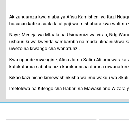
Akizungumza kwa niaba ya Afisa Kamisheni ya Kazi Ndugu
hususan katika suala la ulipaji wa mishahara kwa walimu 
Naye, Meneja wa Mtaala na Usimamizi wa vifaa, Ndg Wanu 
ushauri kuwa kwenda sambamba na muda ulioainishwa kati
uwezo na kiwango cha wanafunzi.
Kwa upande mwengine, Afisa Juma Salim Ali amewataka w
kutokutumia sababu hizo kumkaririsha darasa mwanafunzi w
Kikao kazi hicho kimewashirikisha walimu wakuu wa Skuli 
Imetolewa na Kitengo cha Habari na Mawasiliano Wizara y
Our Institute: