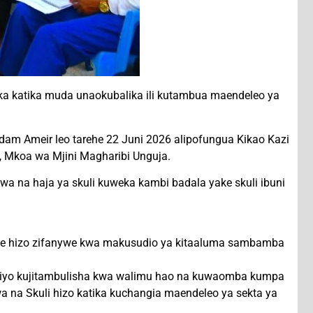
 katika muda unaokubalika ili kutambua maendeleo ya
m Ameir leo tarehe 22 Juni 2026 alipofungua Kikao Kazi
i, Mkoa wa Mjini Magharibi Unguja.
na haja ya skuli kuweka kambi badala yake skuli ibuni
he hizo zifanywe kwa makusudio ya kitaaluma sambamba
 hiyo kujitambulisha kwa walimu hao na kuwaomba kumpa
na Skuli hizo katika kuchangia maendeleo ya sekta ya