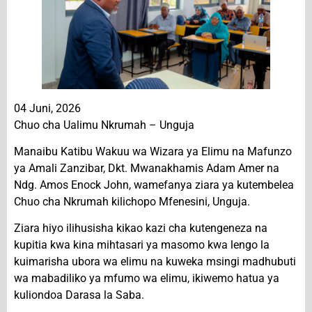
04 Juni, 2026
Chuo cha Ualimu Nkrumah – Unguja
Manaibu Katibu Wakuu wa Wizara ya Elimu na Mafunzo
ya Amali Zanzibar, Dkt. Mwanakhamis Adam Amer na
Ndg. Amos Enock John, wamefanya ziara ya kutembelea
Chuo cha Nkrumah kilichopo Mfenesini, Unguja.
Ziara hiyo ilihusisha kikao kazi cha kutengeneza na
kupitia kwa kina mihtasari ya masomo kwa lengo la
kuimarisha ubora wa elimu na kuweka msingi madhubuti
wa mabadiliko ya mfumo wa elimu, ikiwemo hatua ya
kuliondoa Darasa la Saba.