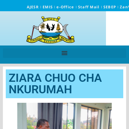
AJESR
EMIS
e-Office
Staff Mail
SEBEP
Zan
ZIARA CHUO CHA
NKURUMAH