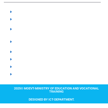
The State University of Zanzibar - SUZA
Vocational Training Authority - VTA Zanzibar
Zanzibar Higher Education Student's Loan
Board - ZHESLB
Karume Institute of Science and Technology -
KIST
Zanzibar Examination Council - ZEC
Zanzibar Institute of Education - ZIE
Zanzibar Library Services Board - ZLSB
IIT MADRAS ZANZIBAR
2025© MOEVT-MINISTRY OF EDUCATION AND VOCATIONAL
TRAINING
DESIGNED BY ICT-DEPARTMENT.