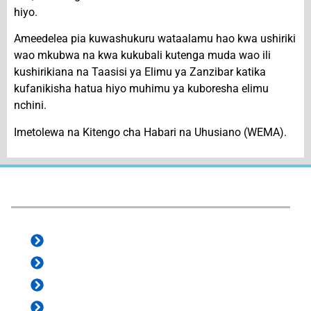
hiyo.
Ameedelea pia kuwashukuru wataalamu hao kwa ushiriki
wao mkubwa na kwa kukubali kutenga muda wao ili
kushirikiana na Taasisi ya Elimu ya Zanzibar katika
kufanikisha hatua hiyo muhimu ya kuboresha elimu
nchini.
Imetolewa na Kitengo cha Habari na Uhusiano (WEMA).
e-Services:
e-Office
e-ProZ
Staff Mail
ZanVibali