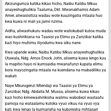
Akizungumza katika kikao hicho, Naibu Katibu Mkuu
anayeshughulikia Taaluma, Dkt. Mwanakhamis Adam
Amer, aliwasisitiza wadau wote kuuzingatia mtaala huo
kwa kuwa ni mali ya jamii nzima.
Aidha, aliwashukuru wadau wote waliokubali kutoa muda
wao kushirikiana na Taasisi ya Elimu ya Zanzibar katika
kazi hiyo muhimu iliyodumu kwa siku nane.
Kwa upande wake, Naibu Katibu Mkuu anayeshughulikia
Utawala, Ndg. Amos Enock John, alisema kuwa lengo kuu
la mapitio hayo ni kumsaidia mwanafunzi kupata elimu
bora inayozingatia mtaala na kuendana na mabadiliko ya
wakati.
Naye Mkurugenzi Mtendaji wa Taasisi ya Elimu ya
Zanzibar, Ndg. Abdalla M. Mussa, alisema kuwa kikao
kazi hicho kimewashirikisha walimu wabobezi wastaafu
pamoja na wataalamu kutoka vyuo vikuu na vyuo vya
kati, kwa lengo la kuimarisha na kuboresha mihtasari