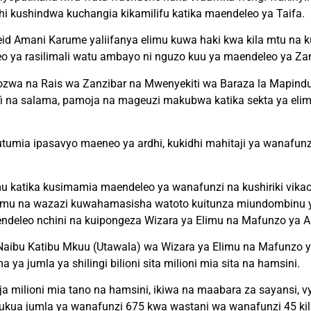
i kushindwa kuchangia kikamilifu katika maendeleo ya Taifa.
Amani Karume yaliifanya elimu kuwa haki kwa kila mtu na kuh
ya rasilimali watu ambayo ni nguzo kuu ya maendeleo ya Zan
zwa na Rais wa Zanzibar na Mwenyekiti wa Baraza la Mapinduz
afi na salama, pamoja na mageuzi makubwa katika sekta ya el
 kutumia ipasavyo maeneo ya ardhi, kukidhi mahitaji ya wanafu
 katika kusimamia maendeleo ya wanafunzi na kushiriki vikao 
mu na wazazi kuwahamasisha watoto kuitunza miundombinu ya sk
ndeleo nchini na kuipongeza Wizara ya Elimu na Mafunzo ya A
, Naibu Katibu Mkuu (Utawala) wa Wizara ya Elimu na Mafunzo
 jumla ya shilingi bilioni sita milioni mia sita na hamsini.
oja milioni mia tano na hamsini, ikiwa na maabara za sayansi
kua jumla ya wanafunzi 675 kwa wastani wa wanafunzi 45 kil