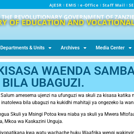
AJESR
EMIS
e-Office
Staff Mail
S
THE REVOLUTIONARY GOVERNMENT OF ZANZI
RY OF EDUCATION AND VOCATIONAL
Departments & Units
Archives
Media Center
A KISASA WAENDA SAMB
 BILA UBAGUZI.
uya Salum amesema ujenzi na ufunguzi wa skuli za kisasa kat
inatolewa bila ubaguzi na kukidhi mahitaji ya ongezeko la wan
ngua Skuli ya Msingi Potoa kwa niaba ya skuli ya Mwera Mtofaa
a, Mkoa wa Kaskazini Unguja.
liyopatikana kwa watu wachache huku Waafrika wengi wakinyimw