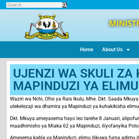
MINIST
Home
About Us
UJENZI WA SKULI Z
MAPINDUZI YA ELIMU
Waziri wa Nchi, Ofisi ya Rais Ikulu, Mhe. Dkt. Saada Mk
utekelezaji wa dhamira ya Mapinduzi ya kuhakikisha elimu 
Dkt. Mkuya ameyasema hayo leo tarehe 8 Januari, alipofu
maadhimisho ya Miaka 62 ya Mapinduzi, iliyofanyika Poto
Amesema kabla ya Mapinduzi, elimu ilikuwa fursa adimu i