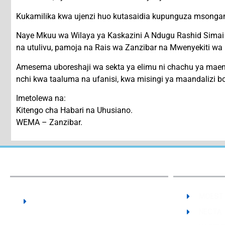
Kukamilika kwa ujenzi huo kutasaidia kupunguza msong
Naye Mkuu wa Wilaya ya Kaskazini A Ndugu Rashid Sima
na utulivu, pamoja na Rais wa Zanzibar na Mwenyekiti wa 
Amesema uboreshaji wa sekta ya elimu ni chachu ya maende
nchi kwa taaluma na ufanisi, kwa misingi ya maandalizi bo
Imetolewa na:
Kitengo cha Habari na Uhusiano.
WEMA – Zanzibar.
Our Institute:
The State University of Zanzibar -
MOEST
SUZA
NECTA
Vocational Training Authority - VTA