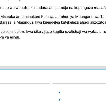
amano wa wanafunzi madarasani pamoja na kupunguza masafa
i Msaraka amemshukuru Rais wa Jamhuri ya Muungano wa Tan
Baraza la Mapinduzi kwa kuendelea kutekeleza ahadi alizozito
leo endelevu kwa siku zijazo kupitia uzalishaji wa wataalamu
ra ya elimu.
External Links:
User Guides:
SCHOLARSHIPS
ACTS & REGULATIONS