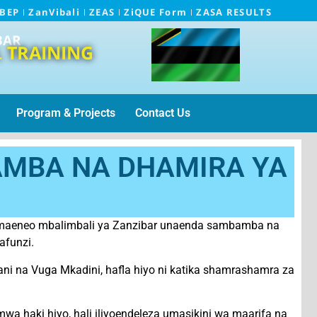
EBEP
ZanVibali
ZEAS
ZiQUE Form
ZASA RESULTS
BAR
 TRAINING
Program & Projects
Contact Us
AMBA NA DHAMIRA YA
ika maeneo mbalimbali ya Zanzibar unaenda sambamba na
afunzi.
ni na Vuga Mkadini, hafla hiyo ni katika shamrashamra za
a haki hiyo, hali iliyoendeleza umasikini wa maarifa na