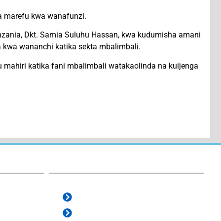
 marefu kwa wanafunzi.
zania, Dkt. Samia Suluhu Hassan, kwa kudumisha amani
a kwa wananchi katika sekta mbalimbali.
 mahiri katika fani mbalimbali watakaolinda na kuijenga
e-Services:
e-Office
e-ProZ