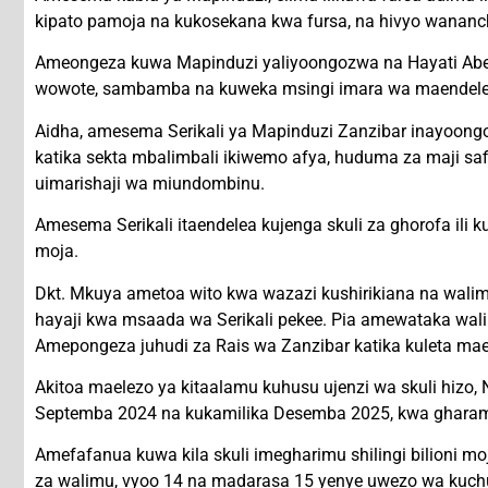
kipato pamoja na kukosekana kwa fursa, na hivyo wananch
Ameongeza kuwa Mapinduzi yaliyoongozwa na Hayati Abeid 
wowote, sambamba na kuweka msingi imara wa maendeleo 
Aidha, amesema Serikali ya Mapinduzi Zanzibar inayoongo
katika sekta mbalimbali ikiwemo afya, huduma za maji s
uimarishaji wa miundombinu.
Amesema Serikali itaendelea kujenga skuli za ghorofa ili
moja.
Dkt. Mkuya ametoa wito kwa wazazi kushirikiana na walimu
hayaji kwa msaada wa Serikali pekee. Pia amewataka wali
Amepongeza juhudi za Rais wa Zanzibar katika kuleta mae
Akitoa maelezo ya kitaalamu kuhusu ujenzi wa skuli hizo
Septemba 2024 na kukamilika Desemba 2025, kwa gharama ya
Amefafanua kuwa kila skuli imegharimu shilingi bilioni m
za walimu, vyoo 14 na madarasa 15 yenye uwezo wa kuchu