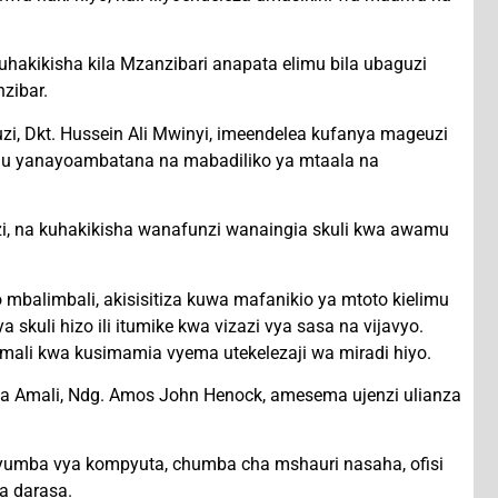
akikisha kila Mzanzibari anapata elimu bila ubaguzi
zibar.
i, Dkt. Hussein Ali Mwinyi, imeendelea kufanya mageuzi
imu yanayoambatana na mabadiliko ya mtaala na
nzi, na kuhakikisha wanafunzi wanaingia skuli kwa awamu
mbalimbali, akisisitiza kuwa mafanikio ya mtoto kielimu
uli hizo ili itumike kwa vizazi vya sasa na vijavyo.
mali kwa kusimamia vyema utekelezaji wa miradi hiyo.
 ya Amali, Ndg. Amos John Henock, amesema ujenzi ulianza
, vyumba vya kompyuta, chumba cha mshauri nasaha, ofisi
a darasa.