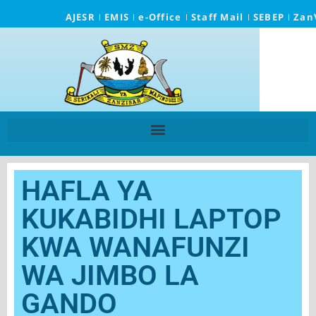
AJESR
EMIS
e-Office
Staff Mail
SEBEP
Zan
HAFLA YA
KUKABIDHI LAPTOP
KWA WANAFUNZI
WA JIMBO LA
GANDO