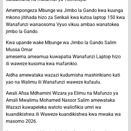
Amempongeza Mbunge wa Jimbo la Gando kwa kuunga
mkono jitihada hizo za Serikali kwa kutoa laptop 150 kwa
Wanafunzi wanaosoma Vyuo vikuu ambao wanatokea
jimbo la Gando.
Kwa upande wake Mbunge wa Jimbo la Gando Salim
Mussa Omar
amesema ameamua kuwapatia Wanafunzi Laptop hizo
ili waweze kusoma kwa mafanikio.
Aidha amewataka wazazi kudumisha mashirikiano kati
yao na Walimu ili Wanafunzi waweze kufaulu.
Awali Afisa Mdhamini Wizara ya Elimu na Mafunzo ya
Amali Mwalimu Mohamed Nassor Salim amewataka
Wazazi kuwapeleka watoto waliofikia umri wa
kuandikishwa ili Waweze kuandikishwa kwa mwaka wa
masomo 2026.