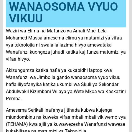
WANAOSOMA VYUO
VIKUU
Waziri wa Elimu na Mafunzo ya Amali Mhe. Lela
Mohamed Mussa amesema elimu ya matumizi ya vifaa
vya teknolojia ni swala la lazima hivyo amewataka
Wanafunzi kuongeza juhudi katika kujifunza matumizi ya
vifaa hivyo.
Akizungumza katika hafla ya kukabidhi laptop kwa
Wanafunzi wa Jimbo la gando wanaosoma vyuo vikuu
hafla iliyofanyika katika ukumbi wa Skuli ya Sekondari
Abdulwakil Kizimbani Wilaya ya Wete Mkoa wa Kaskazini
Pemba.
Amesema Serikali inafanya jitihada kubwa kujenga
miundombinu na kuweka vifaa mbali mbali vikiwemo vya
(TEHAMA) kwa ajili ya kuwawezesha Wanafunzi waweze
kukabiliana na matumizi ya Teknolojia.