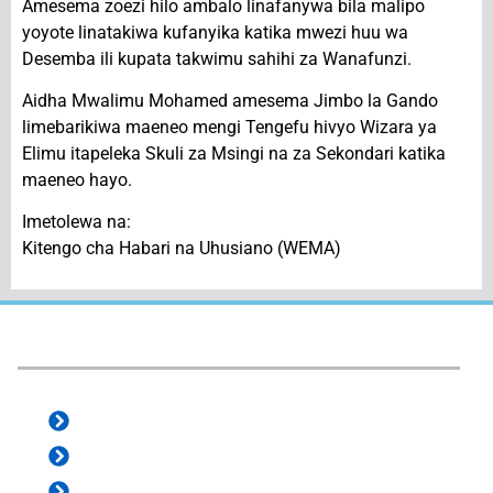
Amesema zoezi hilo ambalo linafanywa bila malipo
yoyote linatakiwa kufanyika katika mwezi huu wa
Desemba ili kupata takwimu sahihi za Wanafunzi.
Aidha Mwalimu Mohamed amesema Jimbo la Gando
limebarikiwa maeneo mengi Tengefu hivyo Wizara ya
Elimu itapeleka Skuli za Msingi na za Sekondari katika
maeneo hayo.
Imetolewa na:
Kitengo cha Habari na Uhusiano (WEMA)
e-Services:
e-Office
e-ProZ
Staff Mail