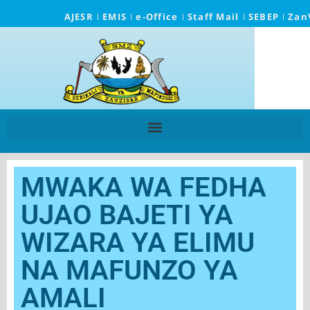
AJESR
EMIS
e-Office
Staff Mail
SEBEP
Zan
MWAKA WA FEDHA
UJAO BAJETI YA
WIZARA YA ELIMU
NA MAFUNZO YA
AMALI