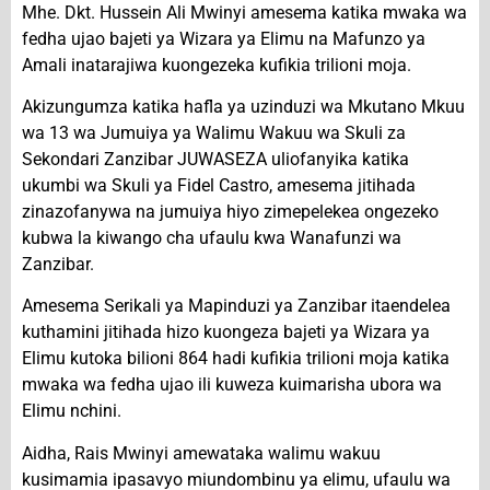
Mhe. Dkt. Hussein Ali Mwinyi amesema katika mwaka wa
fedha ujao bajeti ya Wizara ya Elimu na Mafunzo ya
Amali inatarajiwa kuongezeka kufikia trilioni moja.
Akizungumza katika hafla ya uzinduzi wa Mkutano Mkuu
wa 13 wa Jumuiya ya Walimu Wakuu wa Skuli za
Sekondari Zanzibar JUWASEZA uliofanyika katika
ukumbi wa Skuli ya Fidel Castro, amesema jitihada
zinazofanywa na jumuiya hiyo zimepelekea ongezeko
kubwa la kiwango cha ufaulu kwa Wanafunzi wa
Zanzibar.
Amesema Serikali ya Mapinduzi ya Zanzibar itaendelea
kuthamini jitihada hizo kuongeza bajeti ya Wizara ya
Elimu kutoka bilioni 864 hadi kufikia trilioni moja katika
mwaka wa fedha ujao ili kuweza kuimarisha ubora wa
Elimu nchini.
Aidha, Rais Mwinyi amewataka walimu wakuu
kusimamia ipasavyo miundombinu ya elimu, ufaulu wa