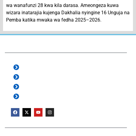
wa wanafunzi 28 kwa kila darasa. Ameongeza kuwa
wizara inatarajia kujenga Dakhalia nyingine 16 Unguja na
Pemba katika mwaka wa fedha 2025–2026.
e-Services:
e-Office
e-ProZ
Staff Mail
ZanVibali
User Guides: