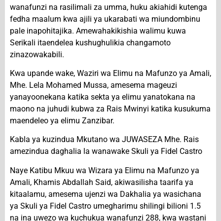
wanafunzi na rasilimali za umma, huku akiahidi kutenga
fedha maalum kwa ajili ya ukarabati wa miundombinu
pale inapohitajika. Amewahakikishia walimu kuwa
Serikali itaendelea kushughulikia changamoto
zinazowakabili.
Kwa upande wake, Waziri wa Elimu na Mafunzo ya Amali,
Mhe. Lela Mohamed Mussa, amesema mageuzi
yanayoonekana katika sekta ya elimu yanatokana na
maono na juhudi kubwa za Rais Mwinyi katika kusukuma
maendeleo ya elimu Zanzibar.
Kabla ya kuzindua Mkutano wa JUWASEZA Mhe. Rais
amezindua daghalia la wanawake Skuli ya Fidel Castro
Naye Katibu Mkuu wa Wizara ya Elimu na Mafunzo ya
Amali, Khamis Abdallah Said, akiwasilisha taarifa ya
kitaalamu, amesema ujenzi wa Dakhalia ya wasichana
ya Skuli ya Fidel Castro umegharimu shilingi bilioni 1.5
na ina uwezo wa kuchukua wanafunzi 288, kwa wastani