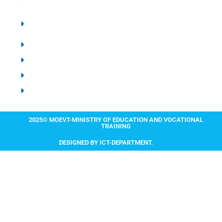
Board - ZHESLB
Karume Institute of Science and Technology -
KIST
Zanzibar Examination Council - ZEC
Zanzibar Institute of Education - ZIE
Zanzibar Library Services Board - ZLSB
IIT MADRAS ZANZIBAR
2025© MOEVT-MINISTRY OF EDUCATION AND VOCATIONAL
TRAINING
DESIGNED BY ICT-DEPARTMENT.