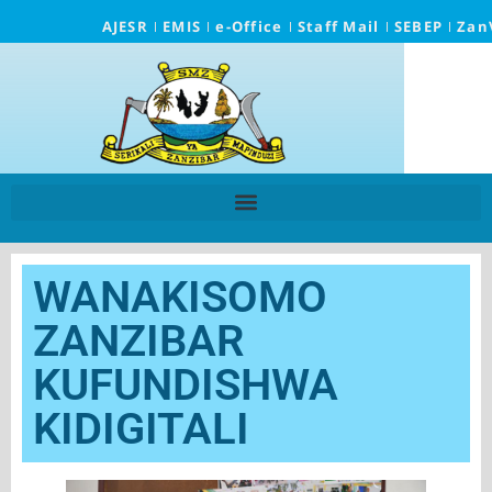
AJESR
EMIS
e-Office
Staff Mail
SEBEP
Zan
WANAKISOMO
ZANZIBAR
KUFUNDISHWA
KIDIGITALI