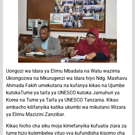
Uongozi wa Idara ya Elimu Mbadala na Watu wazima
Ukiongozwa na Mkurugenzi wa Idara hiyo Ndg. Mashavu
Ahmada Fakih umekutana na kufanya kikao na Ujumbe
kutokaTume ya taifa ya UNESCO kutoka Jamuhuri ya
Korea na Tume ya Taifa ya UNESCO Tanzania. Kikao
ambacho kilifanyika katika ukumbi wa mikutano Wizara
ya Elimu Mazizini Zanzibar.
Kikao hicho cha siku moja kimefanyika kufuatia ziara za
tume hizo kutembelea vituo vya kufundisha kisomo cha