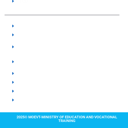
TCU
Our Institute:
The State University of Zanzibar - SUZA
Vocational Training Authority - VTA Zanzibar
Zanzibar Higher Education Student's Loan
Board - ZHESLB
Karume Institute of Science and Technology -
KIST
Zanzibar Examination Council - ZEC
Zanzibar Institute of Education - ZIE
Zanzibar Library Services Board - ZLSB
IIT MADRAS ZANZIBAR
2025© MOEVT-MINISTRY OF EDUCATION AND VOCATIONAL
TRAINING