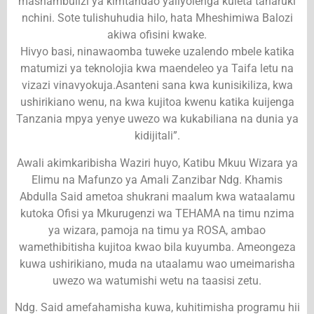
mashambulizi ya kimtandao yaliyolenga kuleta taharuki
nchini. Sote tulishuhudia hilo, hata Mheshimiwa Balozi
akiwa ofisini kwake.
Hivyo basi, ninawaomba tuweke uzalendo mbele katika
matumizi ya teknolojia kwa maendeleo ya Taifa letu na
vizazi vinavyokuja.Asanteni sana kwa kunisikiliza, kwa
ushirikiano wenu, na kwa kujitoa kwenu katika kuijenga
Tanzania mpya yenye uwezo wa kukabiliana na dunia ya
kidijitali”.
Awali akimkaribisha Waziri huyo, Katibu Mkuu Wizara ya
Elimu na Mafunzo ya Amali Zanzibar Ndg. Khamis
Abdulla Said ametoa shukrani maalum kwa wataalamu
kutoka Ofisi ya Mkurugenzi wa TEHAMA na timu nzima
ya wizara, pamoja na timu ya ROSA, ambao
wamethibitisha kujitoa kwao bila kuyumba. Ameongeza
kuwa ushirikiano, muda na utaalamu wao umeimarisha
uwezo wa watumishi wetu na taasisi zetu.
Ndg. Said amefahamisha kuwa, kuhitimisha programu hii