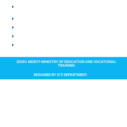
Karume Institute of Science and Technology -
KIST
Zanzibar Examination Council - ZEC
Zanzibar Institute of Education - ZIE
Zanzibar Library Services Board - ZLSB
IIT MADRAS ZANZIBAR
2025© MOEVT-MINISTRY OF EDUCATION AND VOCATIONAL
TRAINING
DESIGNED BY ICT-DEPARTMENT.