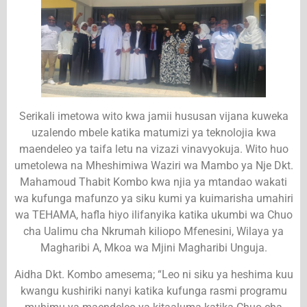
Serikali imetowa wito kwa jamii hususan vijana kuweka
uzalendo mbele katika matumizi ya teknolojia kwa
maendeleo ya taifa letu na vizazi vinavyokuja. Wito huo
umetolewa na Mheshimiwa Waziri wa Mambo ya Nje Dkt.
Mahamoud Thabit Kombo kwa njia ya mtandao wakati
wa kufunga mafunzo ya siku kumi ya kuimarisha umahiri
wa TEHAMA, hafla hiyo ilifanyika katika ukumbi wa Chuo
cha Ualimu cha Nkrumah kiliopo Mfenesini, Wilaya ya
Magharibi A, Mkoa wa Mjini Magharibi Unguja.
Aidha Dkt. Kombo amesema; “Leo ni siku ya heshima kuu
kwangu kushiriki nanyi katika kufunga rasmi programu