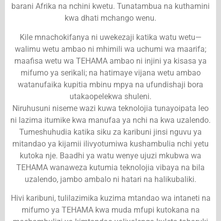
barani Afrika na nchini kwetu. Tunatambua na kuthamini
kwa dhati mchango wenu.
Kile mnachokifanya ni uwekezaji katika watu wetu—
walimu wetu ambao ni mhimili wa uchumi wa maarifa;
maafisa wetu wa TEHAMA ambao ni injini ya kisasa ya
mifumo ya serikali; na hatimaye vijana wetu ambao
watanufaika kupitia mbinu mpya na ufundishaji bora
utakaopelekwa shuleni.
Niruhusuni niseme wazi kuwa teknolojia tunayoipata leo
ni lazima itumike kwa manufaa ya nchi na kwa uzalendo.
Tumeshuhudia katika siku za karibuni jinsi nguvu ya
mitandao ya kijamii ilivyotumiwa kushambulia nchi yetu
kutoka nje. Baadhi ya watu wenye ujuzi mkubwa wa
TEHAMA wanaweza kutumia teknolojia vibaya na bila
uzalendo, jambo ambalo ni hatari na halikubaliki.
Hivi karibuni, tulilazimika kuzima mtandao wa intaneti na
mifumo ya TEHAMA kwa muda mfupi kutokana na