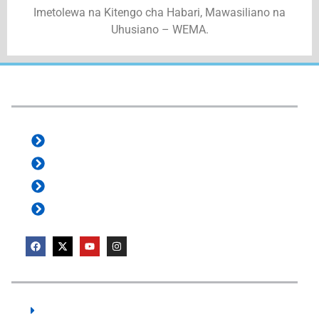
Imetolewa na Kitengo cha Habari, Mawasiliano na
Uhusiano – WEMA.
e-Services:
e-Office
e-ProZ
Staff Mail
ZanVibali
User Guides:
SCHOLARSHIPS