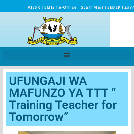
AJESR
EMIS
e-Office
Staff Mail
SEBEP
Zan
UFUNGAJI WA
MAFUNZO YA TTT “
Training Teacher for
Tomorrow”