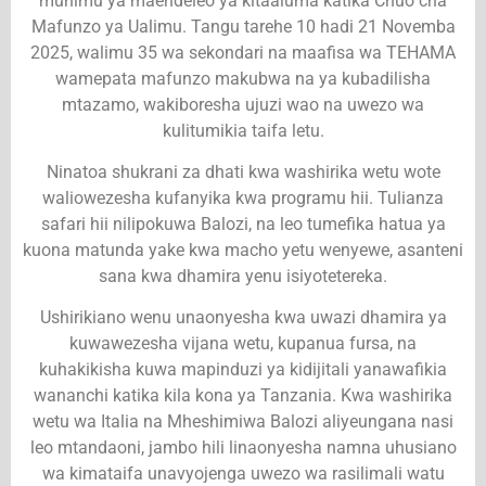
muhimu ya maendeleo ya kitaaluma katika Chuo cha
Mafunzo ya Ualimu. Tangu tarehe 10 hadi 21 Novemba
2025, walimu 35 wa sekondari na maafisa wa TEHAMA
wamepata mafunzo makubwa na ya kubadilisha
mtazamo, wakiboresha ujuzi wao na uwezo wa
kulitumikia taifa letu.
Ninatoa shukrani za dhati kwa washirika wetu wote
waliowezesha kufanyika kwa programu hii. Tulianza
safari hii nilipokuwa Balozi, na leo tumefika hatua ya
kuona matunda yake kwa macho yetu wenyewe, asanteni
sana kwa dhamira yenu isiyotetereka.
Ushirikiano wenu unaonyesha kwa uwazi dhamira ya
kuwawezesha vijana wetu, kupanua fursa, na
kuhakikisha kuwa mapinduzi ya kidijitali yanawafikia
wananchi katika kila kona ya Tanzania. Kwa washirika
wetu wa Italia na Mheshimiwa Balozi aliyeungana nasi
leo mtandaoni, jambo hili linaonyesha namna uhusiano
wa kimataifa unavyojenga uwezo wa rasilimali watu