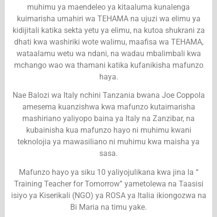
muhimu ya maendeleo ya kitaaluma kunalenga
kuimarisha umahiri wa TEHAMA na ujuzi wa elimu ya
kidijitali katika sekta yetu ya elimu, na kutoa shukrani za
dhati kwa washiriki wote walimu, maafisa wa TEHAMA,
wataalamu wetu wa ndani, na wadau mbalimbali kwa
mchango wao wa thamani katika kufanikisha mafunzo
haya.
Nae Balozi wa Italy nchini Tanzania bwana Joe Coppola
amesema kuanzishwa kwa mafunzo kutaimarisha
mashiriano yaliyopo baina ya Italy na Zanzibar, na
kubainisha kua mafunzo hayo ni muhimu kwani
teknolojia ya mawasiliano ni muhimu kwa maisha ya
sasa.
Mafunzo hayo ya siku 10 yaliyojulikana kwa jina la “
Training Teacher for Tomorrow” yametolewa na Taasisi
isiyo ya Kiserikali (NGO) ya ROSA ya Italia ikiongozwa na
Bi Maria na timu yake.